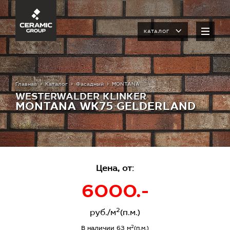
КАТАЛОГ
Главная
Каталог
Фасадный
MONTANA
WESTERWALDER KLINKER
MONTANA WK75 GELDERLAND
Цена, от:
6000.-
2
руб./м
(п.м.)
2
В наличии 63 м
(п.м.)