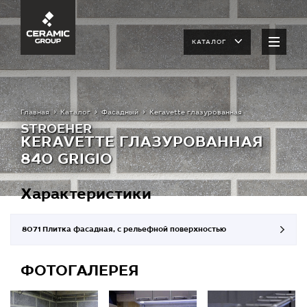
КАТАЛОГ
Главная
Каталог
Фасадный
Keravette глазурованная
STROEHER
KERAVETTE ГЛАЗУРОВАННАЯ
840 GRIGIO
Характеристики
8071 Плитка фасадная, с рельефной поверхностью
ФОТОГАЛЕРЕЯ