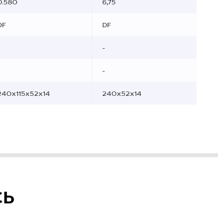
0.580
6,75
DF
DF
-
-
240x115x52x14
240x52x14
СЬ