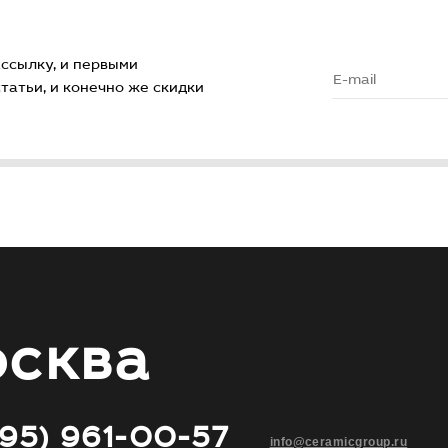
ссылку, и первыми
атьи, и конечно же скидки
сква
495) 961-00-57
info@ceramicgroup.ru