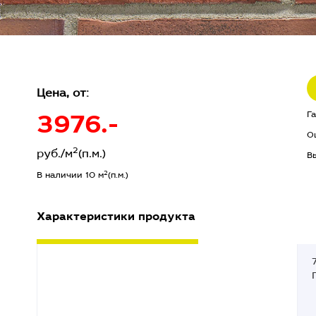
Цена, от:
3976.-
Г
О
2
руб./м
(п.м.)
В
2
В наличии 10 м
(п.м.)
Характеристики продукта