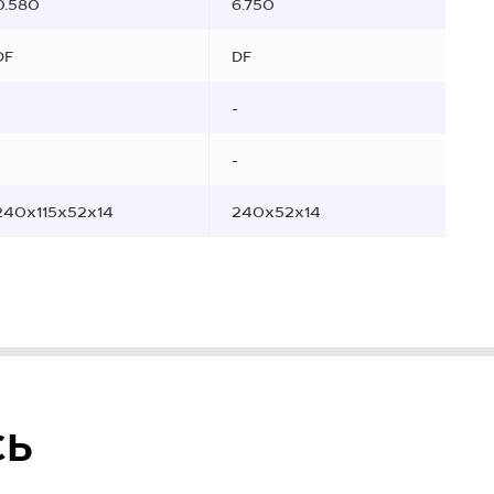
0.580
6.750
DF
DF
-
-
240x115x52x14
240x52x14
СЬ