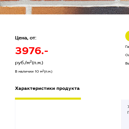
Цена, от:
3976.-
Г
О
2
руб./м
(п.м.)
В
2
В наличии 10 м
(п.м.)
Характеристики продукта