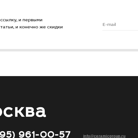
ссылку, и первыми
атьи, и конечно же скидки
сква
495) 961-00-57
info@ceramicgroup.ru