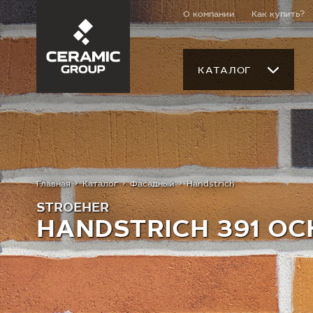
О компании
Как купить?
КАТАЛОГ
Главная
Каталог
Фасадный
Handstrich
STROEHER
HANDSTRICH 391 OC