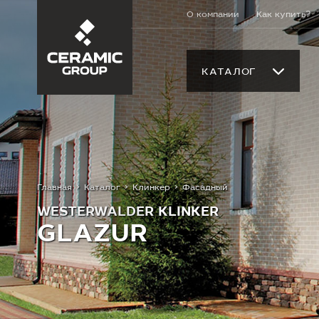
О компании
Как купить?
КАТАЛОГ
Главная
Каталог
Клинкер
Фасадный
WESTERWALDER KLINKER
GLAZUR