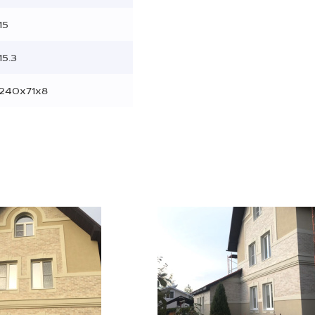
15
15.3
240x71x8