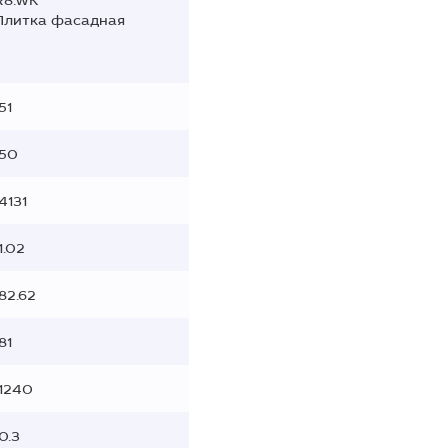
R8.WK
Плитка фасадная
51
50
4131
1.02
82.62
81
1240
0.3