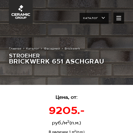
КАТАЛОГ
Главная
Каталог
Фасадный
Brickwerk
STROEHER
BRICKWERK 651 ASCHGRAU
Цена, от:
9205.-
2
руб./м
(п.м.)
2
В наличии 1 м
(п.м.)