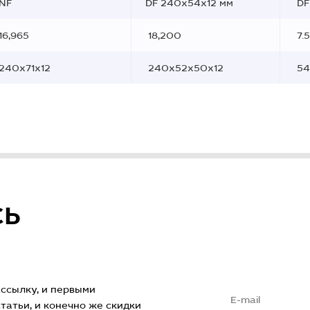
NF
DF 240x54x12 мм
DF
16,965
18,200
7.
240х71х12
240х52х50х12
54
СЬ
ссылку, и первыми
атьи, и конечно же скидки