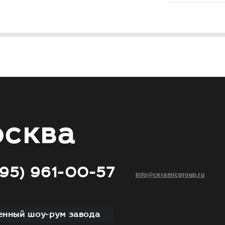
сква
495) 961-00-57
info@ceramicgroup.ru
нный шоу-рум завода