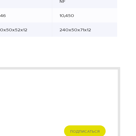
NF
546
10,450
0х50х52х12
240x50x71x12
ПОДПИСАТЬСЯ