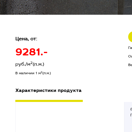
Цена, от:
9281.-
Г
О
2
руб./м
(п.м.)
В
2
В наличии 1 м
(п.м.)
Характеристики продукта