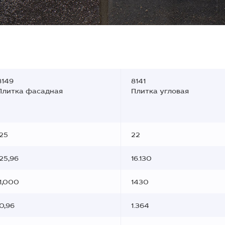
8149
8141
Плитка фасадная
Плитка угловая
25
22
25,96
16.130
1,000
1430
0,96
1.364