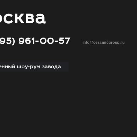
сква
495) 961-00-57
info@ceramicgroup.ru
нный шоу-рум завода