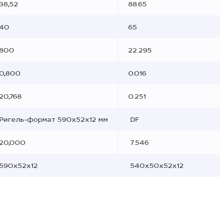
38,52
88.65
40
65
800
22.295
0,800
0.016
20,768
0.251
Ригель-формат 590x52x12 мм
DF
20,000
7.546
590х52х12
540х50х52х12