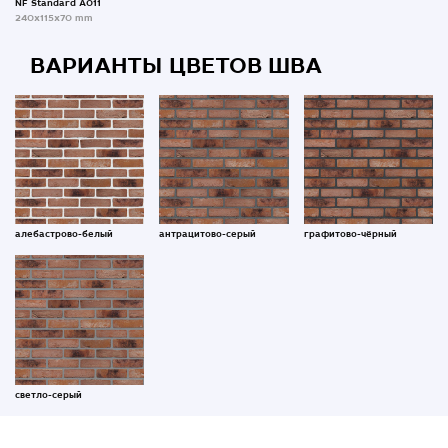
NF Standard A011
240x115x70 mm
ВАРИАНТЫ ЦВЕТОВ ШВА
алебастрово-белый
антрацитово-серый
графитово-чёрный
светло-серый