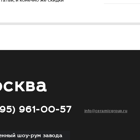
атьи, и конечно же скидки
сква
495) 961-00-57
info@ceramicgroup.ru
нный шоу-рум завода