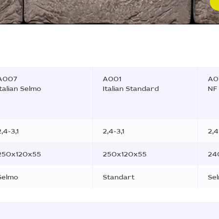
A007
A001
A0
Italian Selmo
Italian Standard
NF
2,4-3,1
2,4-3,1
2,4
250x120x55
250x120x55
24
Selmo
Standart
Se