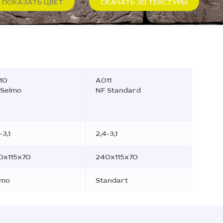
ПОКАЗАТЬ ЦВЕТ
СКАЧАТЬ 3D ТЕКСТУРЫ
10
A011
 Selmo
NF Standard
-3,1
2,4-3,1
0x115x70
240x115x70
lmo
Standart