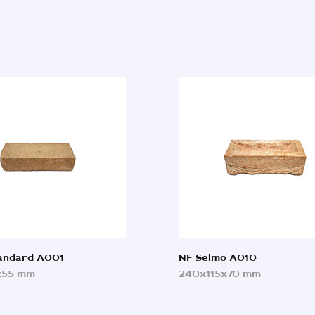
tandard A001
NF Selmo A010
x55 mm
240x115x70 mm