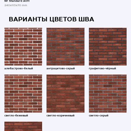
NF Standard A011
240x115x70 mm
ВАРИАНТЫ ЦВЕТОВ ШВА
алебастрово-белый
антрацитово-серый
графитово-чёрный
светло-бежевый
светло-коричневый
светло-серый