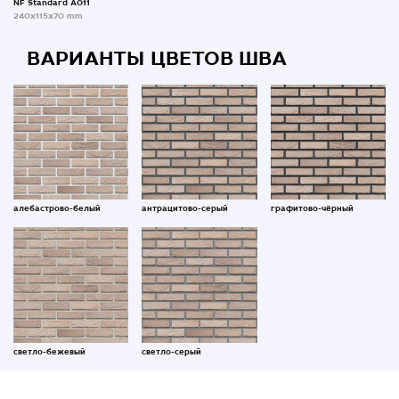
NF Standard A011
240x115x70 mm
ВАРИАНТЫ ЦВЕТОВ ШВА
алебастрово-белый
антрацитово-серый
графитово-чёрный
светло-бежевый
светло-серый