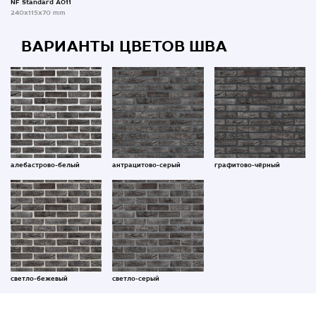
NF Standard A011
240x115x70 mm
ВАРИАНТЫ ЦВЕТОВ ШВА
алебастрово-белый
антрацитово-серый
графитово-чёрный
светло-бежевый
светло-серый