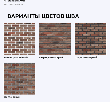
NF Standard A011
240x115x70 mm
ВАРИАНТЫ ЦВЕТОВ ШВА
алебастрово-белый
антрацитово-серый
графитово-чёрный
светло-серый