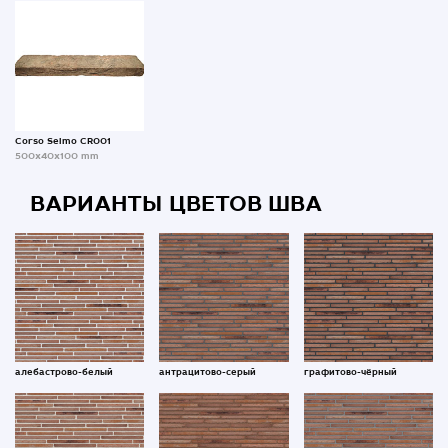
Corso Selmo CR001
500x40x100 mm
ВАРИАНТЫ ЦВЕТОВ ШВА
алебастрово-белый
антрацитово-серый
графитово-чёрный