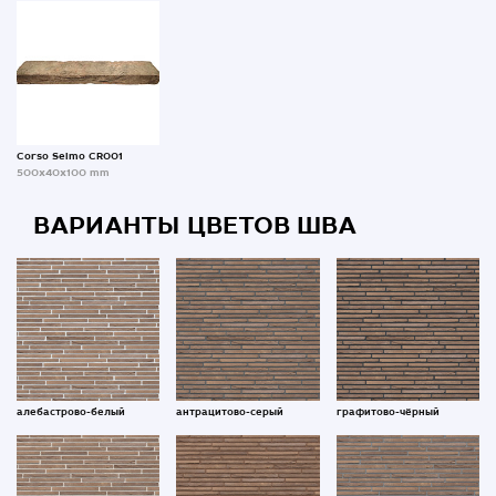
Corso Selmo CR001
500x40x100 mm
ВАРИАНТЫ ЦВЕТОВ ШВА
алебастрово-белый
антрацитово-серый
графитово-чёрный