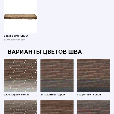
Corso Selmo CR001
500x40x100 mm
ВАРИАНТЫ ЦВЕТОВ ШВА
алебастрово-белый
антрацитово-серый
графитово-чёрный