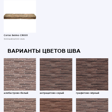
Corso Selmo CR001
500x40x100 mm
ВАРИАНТЫ ЦВЕТОВ ШВА
алебастрово-белый
антрацитово-серый
графитово-чёрный