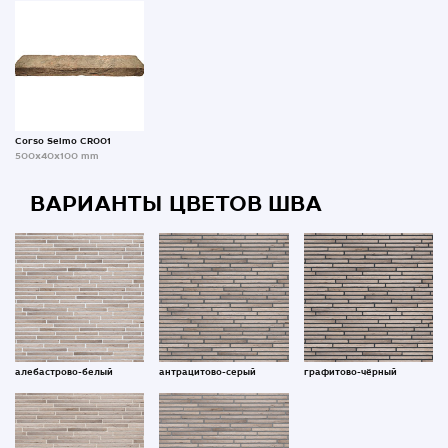
Corso Selmo CR001
500x40x100 mm
ВАРИАНТЫ ЦВЕТОВ ШВА
алебастрово-белый
антрацитово-серый
графитово-чёрный