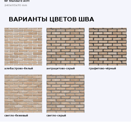
NF Standard A011
240x115x70 mm
ВАРИАНТЫ ЦВЕТОВ ШВА
алебастрово-белый
антрацитово-серый
графитово-чёрный
светло-бежевый
светло-серый