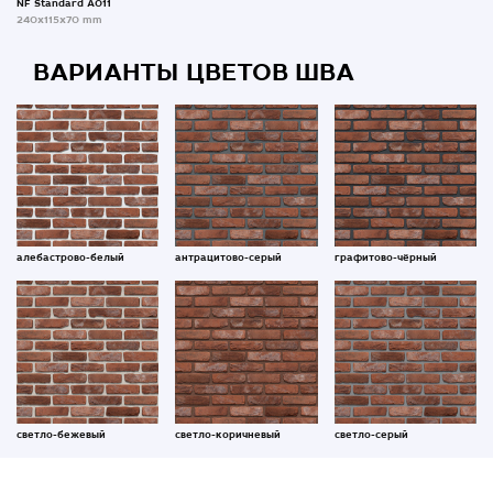
NF Standard A011
240x115x70 mm
ВАРИАНТЫ ЦВЕТОВ ШВА
алебастрово-белый
антрацитово-серый
графитово-чёрный
светло-бежевый
светло-коричневый
светло-серый