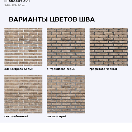
NF Standard A011
240x115x70 mm
ВАРИАНТЫ ЦВЕТОВ ШВА
алебастрово-белый
антрацитово-серый
графитово-чёрный
светло-бежевый
светло-серый