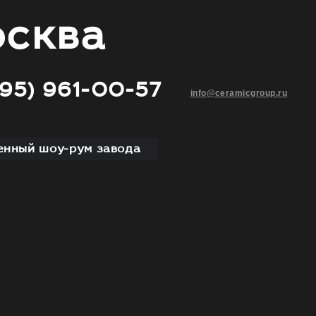
сква
495) 961-00-57
info@ceramicgroup.ru
нный шоу-рум завода