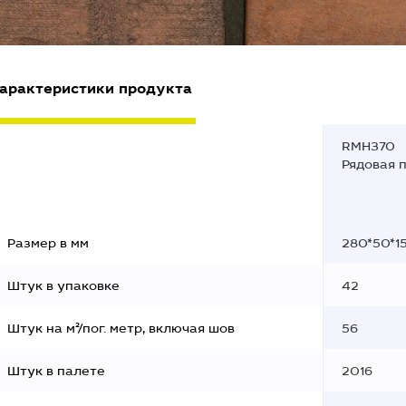
арактеристики продукта
RMH370
Рядовая 
Размер в мм
280*50*1
Штук в упаковке
42
Штук на м²/пог. метр, включая шов
56
Штук в палете
2016