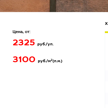
Х
Цена, от:
2325
руб./уп.
3100
2
руб./м
(п.м.)