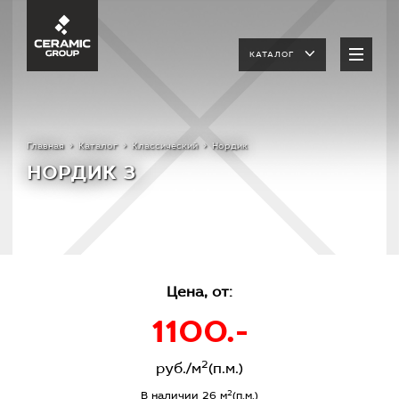
КАТАЛОГ
Главная
Каталог
Классический
Нордик
НОРДИК 3
Цена, от:
1100.-
2
руб./м
(п.м.)
2
В наличии 26 м
(п.м.)