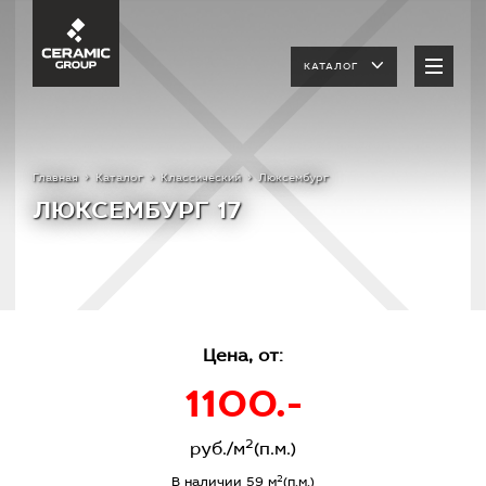
КАТАЛОГ
Главная
Каталог
Классический
Люксембург
ЛЮКСЕМБУРГ 17
Цена, от:
1100.-
2
руб./м
(п.м.)
2
В наличии 59 м
(п.м.)