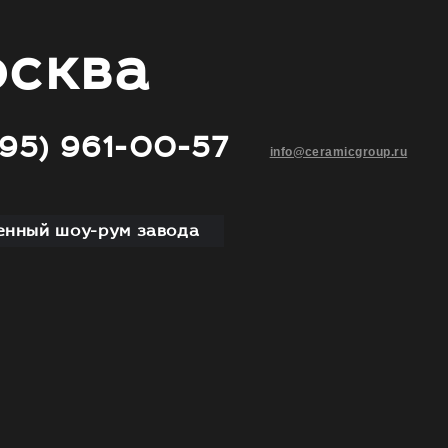
сква
495) 961-00-57
info@ceramicgroup.ru
нный шоу-рум завода