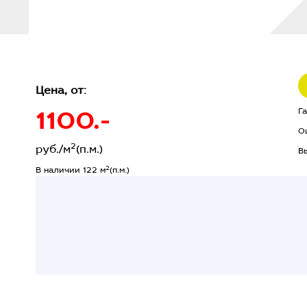
Цена, от:
1100.-
Г
О
2
руб./м
(п.м.)
В
2
В наличии 122 м
(п.м.)