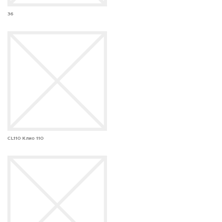
36
CL110 Клио 110