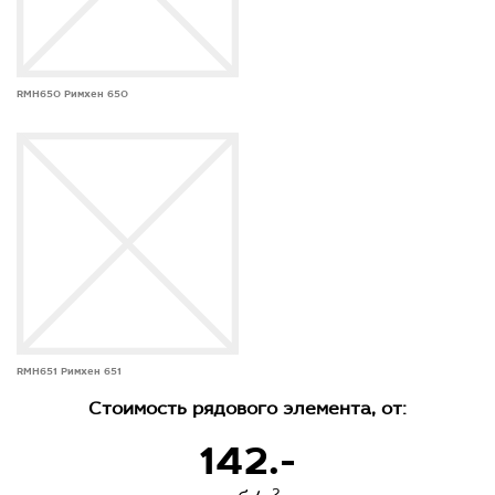
RMH650 Римхен 650
RMH651 Римхен 651
Стоимость рядового элемента, от:
142.-
2