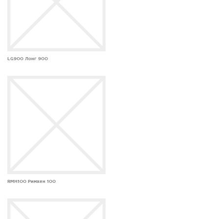
LG900 Лонг 900
RMH100 Римхен 100