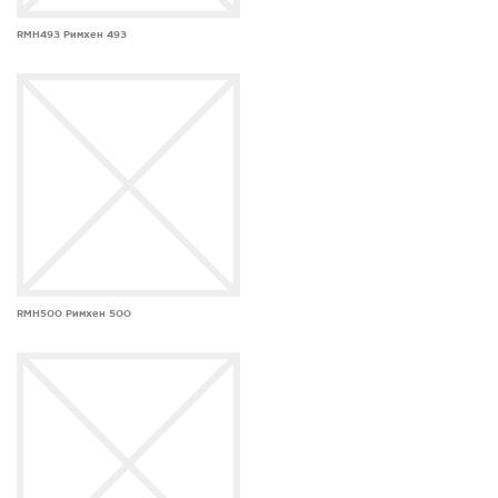
RMH493 Римхен 493
RMH500 Римхен 500