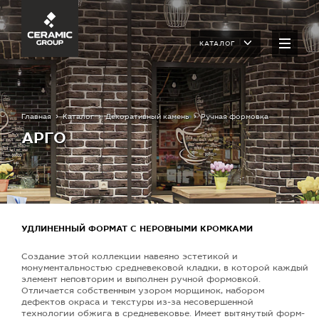
КАТАЛОГ
Главная
Каталог
Декоративный камень
Ручная формовка
АРГО
УДЛИНЕННЫЙ ФОРМАТ С НЕРОВНЫМИ КРОМКАМИ
Создание этой коллекции навеяно эстетикой и
монументальностью средневековой кладки, в которой каждый
элемент неповторим и выполнен ручной формовкой.
Отличается собственным узором морщинок, набором
дефектов окраса и текстуры из-за несовершенной
технологии обжига в средневековье. Имеет вытянутый форм-