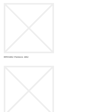
RMH482 Римхен 482