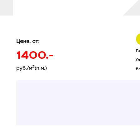
Цена, от:
1400.-
Г
О
2
руб./м
(п.м.)
В