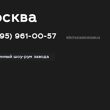
сква
495) 961-00-57
info@ceramicgroup.ru
нный шоу-рум завода