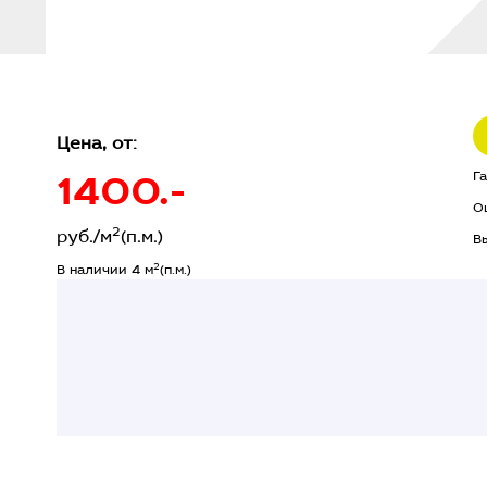
Цена, от:
1400.-
Г
О
2
руб./м
(п.м.)
В
2
В наличии 4 м
(п.м.)