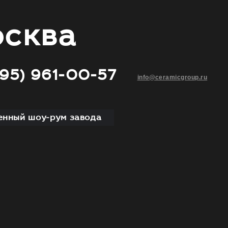
сква
495) 961-00-57
info@ceramicgroup.ru
нный шоу-рум завода