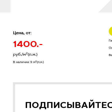
Цена, от:
1400.-
Г
О
2
руб./м
(п.м.)
В
2
В наличии 9 м
(п.м.)
ПОДПИСЫВАЙТЕ