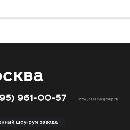
сква
495) 961-00-57
info@ceramicgroup.ru
нный шоу-рум завода