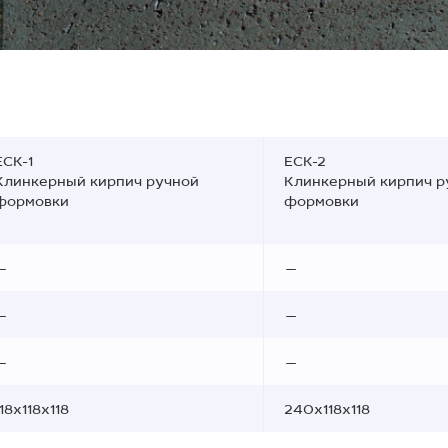
ECK-1
ECK-2
Клинкерный кирпич ручной
Клинкерный кирпич р
формовки
формовки
—
—
—
—
—
—
118x118x118
240x118x118